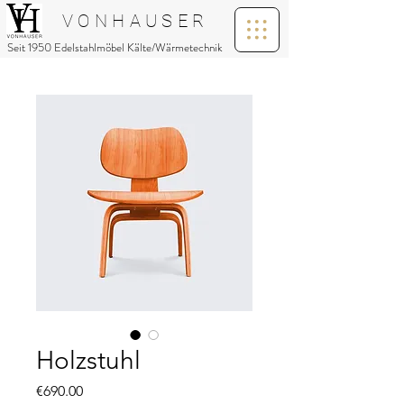
V O N H A U S E R
Seit 1950 Edelstahlmöbel Kälte/Wärmetechnik
Holzstuhl
Price
€690.00