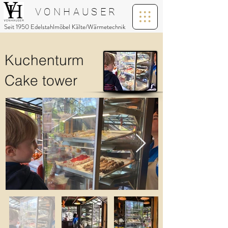
V O N H A U S E R
Seit 1950 Edelstahlmöbel Kälte/Wärmetechnik
Kuchenturm
Cake tower