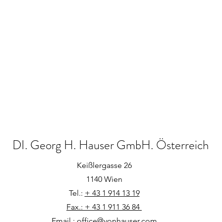
DI. Georg H. Hauser GmbH. Österreich
Keißlergasse 26
1140 Wien
Tel.:
+ 43 1 914 13 19
Fax.: + 43 1 911 36 84
Email.:
office@vonhauser.com